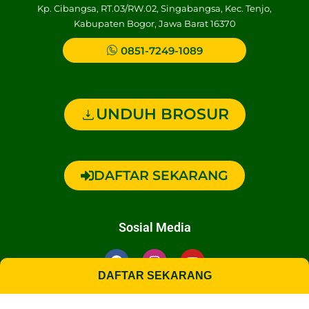
Kp. Cibangsa, RT.03/RW.02, Singabangsa, Kec. Tenjo,
Kabupaten Bogor, Jawa Barat 16370
0851-7249-1089
UNDUH BROSUR
DAFTAR SEKARANG
Sosial Media
F
I
Y
a
n
o
DAFTAR SEKARANG
c
s
u
e
t
t
© Copyright 2026 Annawawimedia. All right reserved.
b
a
u