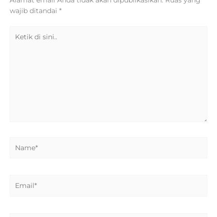
Alamat email Anda tidak akan dipublikasikan.
Ruas yang
wajib ditandai
*
Ketik
di
sini..
Name*
Email*