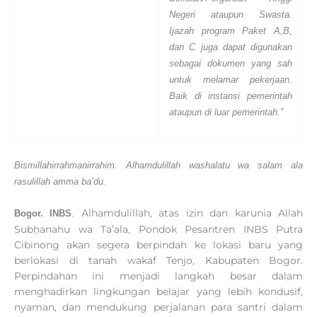
Negeri ataupun Swasta.
Ijazah program Paket A,B,
dan C juga dapat digunakan
sebagai dokumen yang sah
untuk melamar pekerjaan.
Baik di instansi pemerintah
ataupun di luar pemerinta
h.
”
Bismillahirrahmanirrahim. Alhamdulillah washalatu wa salam ala
rasulillah amma ba’du.
Alhamdulillah, atas izin dan karunia Allah
Bogor. IN
B
S
.
Subḥanahu wa Ta’ala, Pondok Pesantren INBS Putra
Cibinong akan segera berpindah ke lokasi baru yang
berlokasi di tanah wakaf Tenjo, Kabupaten Bogor.
Perpindahan ini menjadi langkah besar dalam
menghadirkan lingkungan belajar yang lebih kondusif,
nyaman, dan mendukung perjalanan para santri dalam