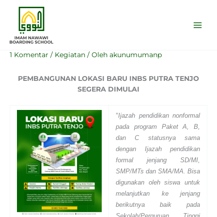
Lewati
ke
konten
1 Komentar
/
Kegiatan
/ Oleh
akunumumanp
P
EMBANGUNAN LOKASI BARU INBS PUTRA TENJO
SEGERA DIMULAI
“
Ijazah pendidikan nonformal
pada program Paket A, B,
dan C statusnya sama
dengan Ijazah pendidikan
formal jenjang SD/MI,
SMP/MTs dan SMA/MA. Bisa
digunakan oleh siswa untuk
melanjutkan ke jenjang
berikutnya baik pada
Sekolah/Perguruan Tinggi